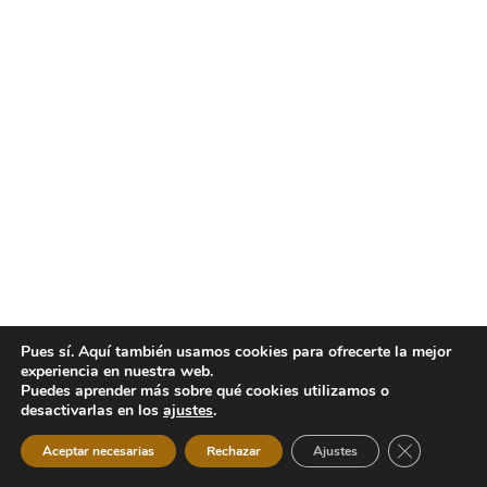
Pues sí. Aquí también usamos cookies para ofrecerte la mejor
experiencia en nuestra web.
Puedes aprender más sobre qué cookies utilizamos o
desactivarlas en los
ajustes
.
Cerrar el b
Aceptar necesarias
Rechazar
Ajustes