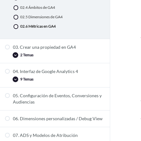
02.4 Ámbitos de GA4
02.5 Dimensiones de GA4
02.6 Métricas en GA4
03. Crear una propiedad en GA4
2 Temas
04. Interfaz de Google Analytics 4
03.1 Configurar propiedades en GA4
9 Temas
03.2 Implementar GA4 en nuestro sitio web
05. Configuración de Eventos, Conversiones y
04.1 Informes de GA4
Audiencias
4.1.1 Informes en tiempo real
4.1.2 Informes de adquisición
06. Dimensiones personalizadas / Debug View
4.1.3 Informes de Interacción
07. ADS y Modelos de Atribución
4.1.4 Informes de monetización