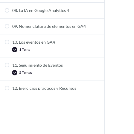
4.1.5 Informes de retención
08. La IA en Google Analytics 4
4.1.6 Informes de datos de usuario y tecnología
04.2 Biblioteca de Informes
09. Nomenclatura de elementos en GA4
04.3 Informes de Exploración
10. Los eventos en GA4
1 Tema
11. Seguimiento de Eventos
10.1 Tipología de Eventos
5 Temas
12. Ejercicios prácticos y Recursos
11.1 Seguimiento de clics personalizados
11.2 Seguimiento en clics de botones
11.3 Seguimiento de scrolls
11.4 Seguimiento de formularios
11.5 Seguimiento de videos de youtube