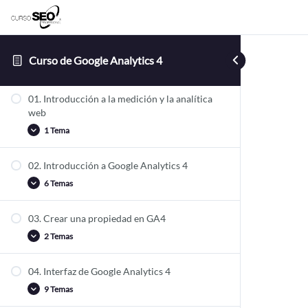
Curso de Google Analytics 4
Curso de Google Analytics 4
01. Introducción a la medición y la analítica
web
1 Tema
02. Introducción a Google Analytics 4
01.1 Fundamentos: métricas y dimensiones
6 Temas
03. Crear una propiedad en GA4
02.1 Diferencias entre GA4 y UA
2 Temas
02.2 Estructura de GA4
02.3 Google Signals, Device ID y User ID
04. Interfaz de Google Analytics 4
03.1 Configurar propiedades en GA4
02.4 Ámbitos de GA4
9 Temas
03.2 Implementar GA4 en nuestro sitio web