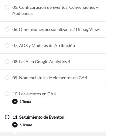
02.5 Dimensiones de GA4
05. Configuración de Eventos, Conversiones y
02.6 Métricas en GA4
04.1 Informes de GA4
Audiencias
4.1.1 Informes en tiempo real
4.1.2 Informes de adquisición
06. Dimensiones personalizadas / Debug View
4.1.3 Informes de Interacción
07. ADS y Modelos de Atribución
4.1.4 Informes de monetización
4.1.5 Informes de retención
08. La IA en Google Analytics 4
4.1.6 Informes de datos de usuario y tecnología
04.2 Biblioteca de Informes
09. Nomenclatura de elementos en GA4
04.3 Informes de Exploración
10. Los eventos en GA4
1 Tema
11. Seguimiento de Eventos
10.1 Tipología de Eventos
5 Temas