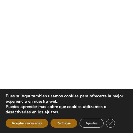
Pues sí. Aquí también usamos cookies para ofrecerte la mejor
experiencia en nuestra web.
Puedes aprender más sobre qué cookies utilizamos o
desactivarlas en los
ajustes
.
Cerrar el b
Aceptar necesarias
Rechazar
Ajustes