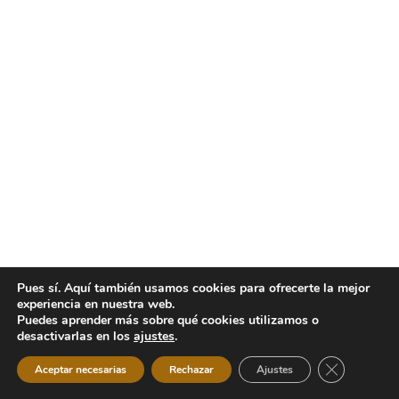
Pues sí. Aquí también usamos cookies para ofrecerte la mejor
experiencia en nuestra web.
Puedes aprender más sobre qué cookies utilizamos o
desactivarlas en los
ajustes
.
Cerrar el b
Aceptar necesarias
Rechazar
Ajustes