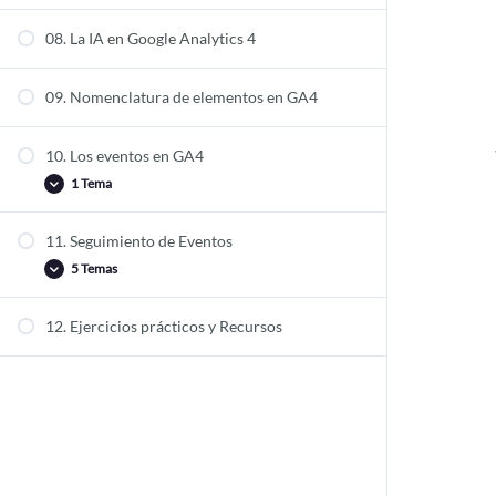
4.1.5 Informes de retención
08. La IA en Google Analytics 4
4.1.6 Informes de datos de usuario y tecnología
04.2 Biblioteca de Informes
09. Nomenclatura de elementos en GA4
04.3 Informes de Exploración
10. Los eventos en GA4
1 Tema
11. Seguimiento de Eventos
10.1 Tipología de Eventos
5 Temas
12. Ejercicios prácticos y Recursos
11.1 Seguimiento de clics personalizados
11.2 Seguimiento en clics de botones
11.3 Seguimiento de scrolls
11.4 Seguimiento de formularios
11.5 Seguimiento de videos de youtube