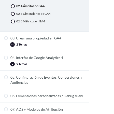
02.4 Ámbitos de GA4
02.5 Dimensiones de GA4
02.6 Métricas en GA4
03. Crear una propiedad en GA4
2 Temas
04. Interfaz de Google Analytics 4
03.1 Configurar propiedades en GA4
9 Temas
03.2 Implementar GA4 en nuestro sitio web
05. Configuración de Eventos, Conversiones y
04.1 Informes de GA4
Audiencias
4.1.1 Informes en tiempo real
4.1.2 Informes de adquisición
06. Dimensiones personalizadas / Debug View
4.1.3 Informes de Interacción
07. ADS y Modelos de Atribución
4.1.4 Informes de monetización