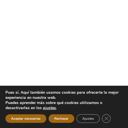
Pues sí. Aquí también usamos cookies para ofrecerte la mejor
experiencia en nuestra web.
Puedes aprender más sobre qué cookies utilizamos o
desactivarlas en los
ajustes
.
Cerrar el b
Aceptar necesarias
Rechazar
Ajustes