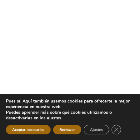
Pues sí. Aquí también usamos cookies para ofrecerte la mejor
experiencia en nuestra web.
Puedes aprender más sobre qué cookies utilizamos o
desactivarlas en los
ajustes
.
Cerrar el b
Aceptar necesarias
Rechazar
Ajustes