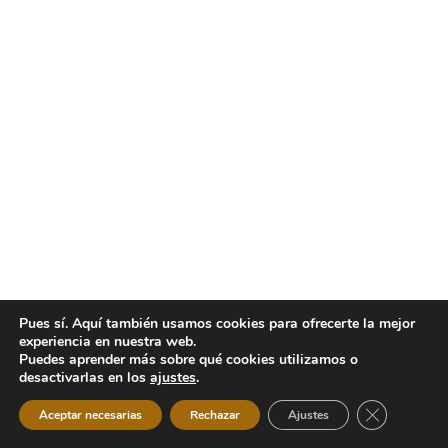
Pues sí. Aquí también usamos cookies para ofrecerte la mejor
experiencia en nuestra web.
Puedes aprender más sobre qué cookies utilizamos o
desactivarlas en los
ajustes
.
Cerrar el b
Aceptar necesarias
Rechazar
Ajustes