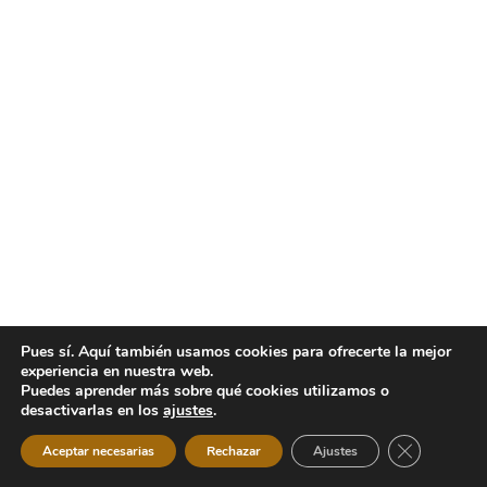
Pues sí. Aquí también usamos cookies para ofrecerte la mejor
experiencia en nuestra web.
Puedes aprender más sobre qué cookies utilizamos o
desactivarlas en los
ajustes
.
Cerrar el b
Aceptar necesarias
Rechazar
Ajustes