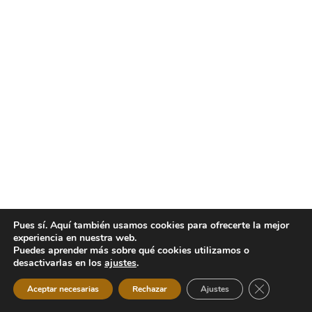
Pues sí. Aquí también usamos cookies para ofrecerte la mejor
experiencia en nuestra web.
Puedes aprender más sobre qué cookies utilizamos o
desactivarlas en los
ajustes
.
Cerrar el b
Aceptar necesarias
Rechazar
Ajustes