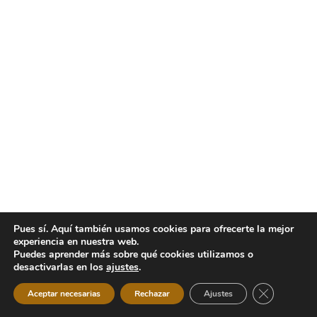
Pues sí. Aquí también usamos cookies para ofrecerte la mejor
experiencia en nuestra web.
Puedes aprender más sobre qué cookies utilizamos o
desactivarlas en los
ajustes
.
Cerrar el b
Aceptar necesarias
Rechazar
Ajustes