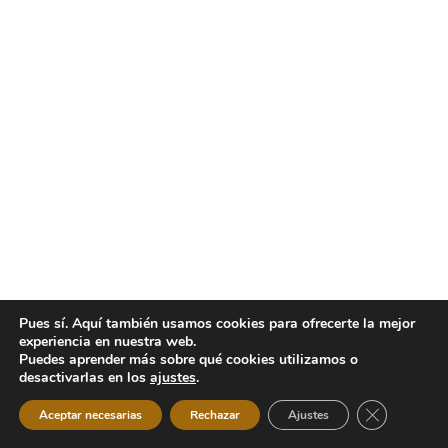
Pues sí. Aquí también usamos cookies para ofrecerte la mejor
experiencia en nuestra web.
Puedes aprender más sobre qué cookies utilizamos o
desactivarlas en los
ajustes
.
Cerrar el b
Aceptar necesarias
Rechazar
Ajustes