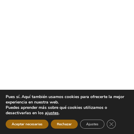
Pues sí. Aquí también usamos cookies para ofrecerte la mejor
experiencia en nuestra web.
Puedes aprender más sobre qué cookies utilizamos o
desactivarlas en los
ajustes
.
Cerrar el b
Aceptar necesarias
Rechazar
Ajustes