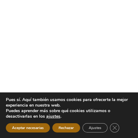
Pues sí. Aquí también usamos cookies para ofrecerte la mejor
experiencia en nuestra web.
Puedes aprender más sobre qué cookies utilizamos o
desactivarlas en los
ajustes
.
Cerrar el b
Aceptar necesarias
Rechazar
Ajustes