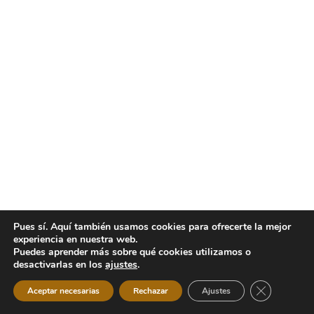
Pues sí. Aquí también usamos cookies para ofrecerte la mejor
experiencia en nuestra web.
Puedes aprender más sobre qué cookies utilizamos o
desactivarlas en los
ajustes
.
Cerrar el b
Aceptar necesarias
Rechazar
Ajustes