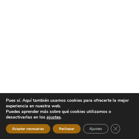
Pues sí. Aquí también usamos cookies para ofrecerte la mejor
experiencia en nuestra web.
Puedes aprender más sobre qué cookies utilizamos o
desactivarlas en los
ajustes
.
Cerrar el b
Aceptar necesarias
Rechazar
Ajustes