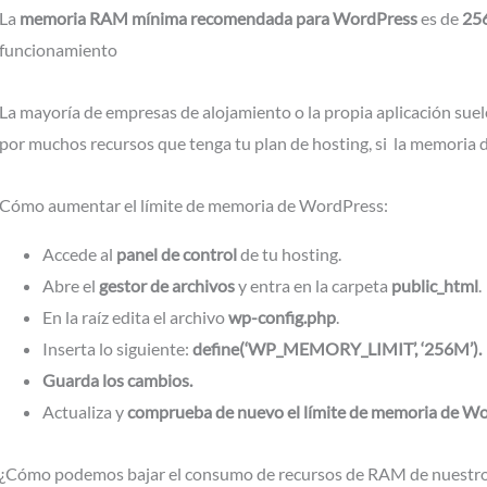
La
memoria RAM mínima recomendada para WordPress
es de
25
funcionamiento
La mayoría de empresas de alojamiento o la propia aplicación sue
por muchos recursos que tenga tu plan de hosting, si la memoria 
Cómo aumentar el límite de memoria de WordPress:
Accede al
panel de control
de tu hosting.
Abre el
gestor de archivos
y entra en la carpeta
public_html
.
En la raíz edita el archivo
wp-config.php
.
Inserta lo siguiente:
define(‘WP_MEMORY_LIMIT’, ‘256M’).
Guarda los cambios.
Actualiza y
comprueba de nuevo el límite de memoria de Wo
¿Cómo podemos bajar el consumo de recursos de RAM de nuestr