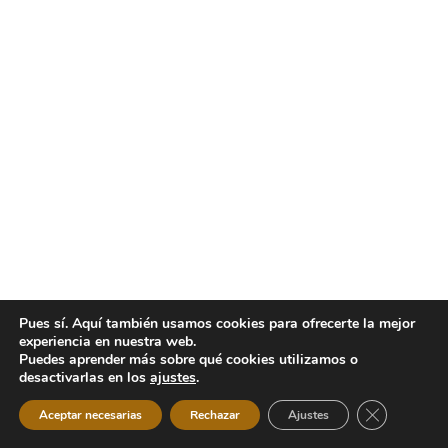
Pues sí. Aquí también usamos cookies para ofrecerte la mejor
experiencia en nuestra web.
Puedes aprender más sobre qué cookies utilizamos o
desactivarlas en los
ajustes
.
Cerrar el b
Aceptar necesarias
Rechazar
Ajustes