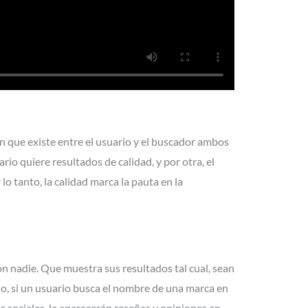
ón que existe entre el usuario y el buscador ambos
rio quiere resultados de calidad, y por otra, el
lo tanto, la calidad marca la pauta en la
n nadie. Que muestra sus resultados tal cual, sean
ido, si un usuario busca el nombre de una marca en
 sociales, le aparecerán reseñas y opiniones en