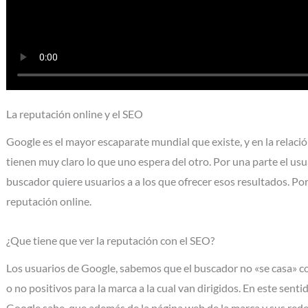
La reputación online y el SEO
Google es el mayor escaparate mundial que existe, y en la relaci
tienen muy claro lo que uno espera del otro. Por una parte el usua
buscador quiere usuarios a a los que ofrecer esos resultados. Por 
reputación online.
¿Que tiene que ver la reputación con el SEO?
Los usuarios de Google, sabemos que el buscador no «se casa» co
o no positivos para la marca a la cual van dirigidos. En este sent
Google sabe, que además de la página web de la marca y sus redes