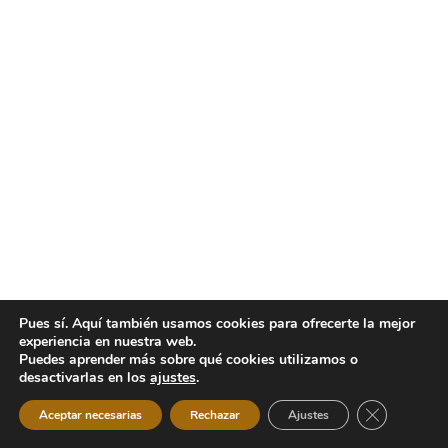
Pues sí. Aquí también usamos cookies para ofrecerte la mejor
experiencia en nuestra web.
Puedes aprender más sobre qué cookies utilizamos o
desactivarlas en los
ajustes
.
Cerrar el b
Aceptar necesarias
Rechazar
Ajustes