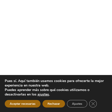
Pues sí. Aquí también usamos cookies para ofrecerte la mejor
experiencia en nuestra web.
Puedes aprender más sobre qué cookies utilizamos o
desactivarlas en los
ajustes
.
Cerrar el b
Aceptar necesarias
Rechazar
Ajustes