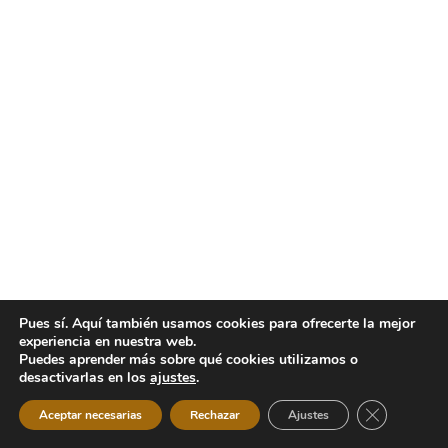
Pues sí. Aquí también usamos cookies para ofrecerte la mejor
experiencia en nuestra web.
Puedes aprender más sobre qué cookies utilizamos o
desactivarlas en los
ajustes
.
Cerrar el b
Aceptar necesarias
Rechazar
Ajustes