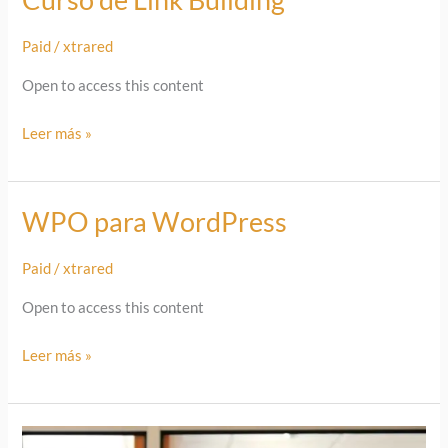
de
Paid
/
xtrared
Link
Building
Open to access this content
Leer más »
WPO para WordPress
WPO
para
Paid
/
xtrared
WordPress
Open to access this content
Leer más »
Curso