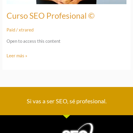
Curso SEO Profesional ©
Paid
/
xtrared
Open to access this content
Leer más »
Si vas a ser SEO, sé profesional.