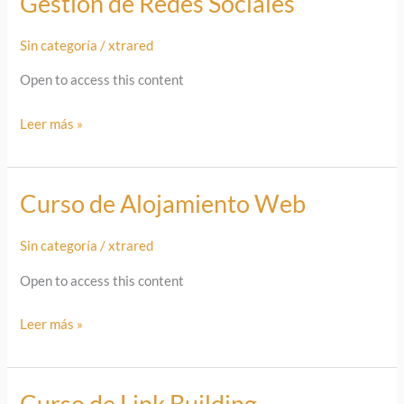
Gestión de Redes Sociales
de
Sin categoría
/
xtrared
Redes
Sociales
Open to access this content
Leer más »
Curso de Alojamiento Web
Curso
de
Sin categoría
/
xtrared
Alojamiento
Web
Open to access this content
Leer más »
Curso de Link Building
Curso