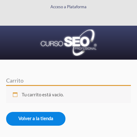
Ir
Acceso a Plataforma
al
contenido
Carrito
Tu carrito está vacío.
Volver a la tienda