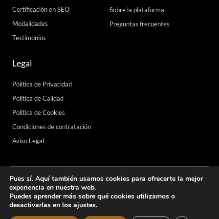
Certificación en SEO
Sobre la plataforma
Modalidades
Preguntas frecuentes
Testimonios
Legal
Política de Privacidad
Política de Calidad
Política de Cookies
Condiciones de contratación
Aviso Legal
Pues sí. Aquí también usamos cookies para ofrecerte la mejor
experiencia en nuestra web.
Curso SEO Profesional© ·
Contacta con nosotros
Puedes aprender más sobre qué cookies utilizamos o
T
F
Y
I
desactivarlas en los
ajustes
.
w
a
o
n
i
c
u
s